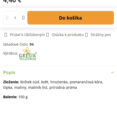
Do košíka
Pridať k Obľúbeným
Otázka k produktu
Strážny pes
Skladové číslo:
94
Výrobca:
Popis
Zloženie:
ibištek súd. květ, hrozienka, pomarančová kôra,
šípka, maliny, maliník list, prírodná aróma
Balenie:
100 g