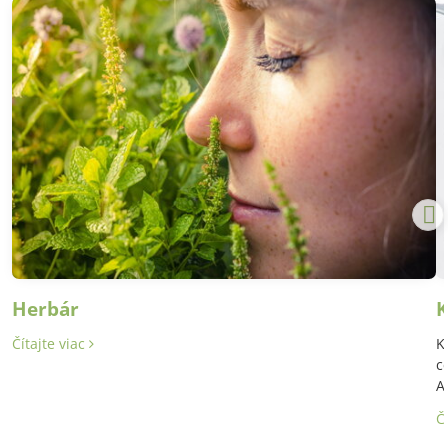
Herbár
K
Čítajte viac
K
c
A
Č