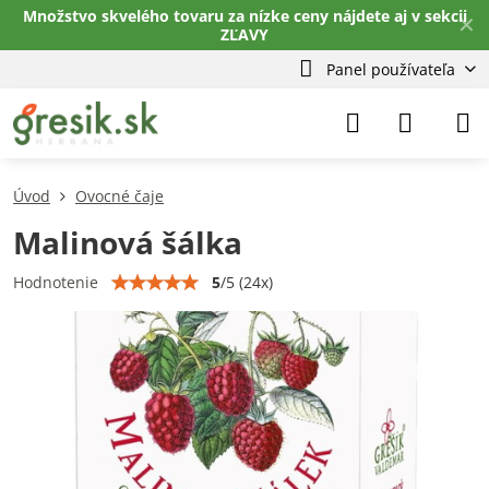
Množstvo skvelého tovaru za nízke ceny nájdete aj v sekcii
✕
ZĽAVY
Panel používateľa
Úvod
Ovocné čaje
Malinová šálka
5
/
5
(
24
x)
Hodnotenie