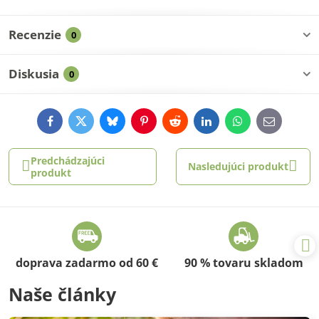
Recenzie
0
Diskusia
0
Facebook
Twitter
Bluesky
Pinterest
Reddit
LinkedIn
WhatsApp
E-
mail
Predchádzajúci
Nasledujúci produkt
produkt
doprava zadarmo od 60 €
90 % tovaru skladom
Naše články