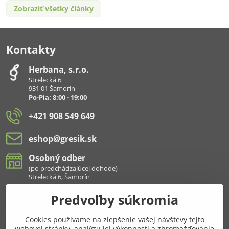
Zobraziť všetky články
Kontakty
Herbana, s​.r​.o​.
Strelecká 6
931 01 Šamorín
Po-Pia: 8:00 - 19:00
+421 908 549 649
eshop​@gresik​.sk
Osobný odber
(po predchádzajúcej dohode)
Strelecká 6, Šamorín
Predvoľby súkromia
Všetko k nákupu
Cookies používame na zlepšenie vašej návštevy tejto
Pridajte sa k nám aj na sieťach
webovej stránky, analýzu jej výkonnosti a zhromažďovanie