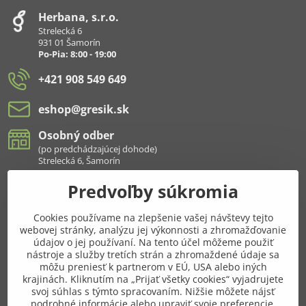
Herbana, s​.r​.o​.
Strelecká 6
931 01 Šamorín
Po-Pia: 8:00 - 19:00
+421 908 549 649
eshop​@gresik​.sk
Osobný odber
(po predchádzajúcej dohode)
Strelecká 6, Šamorín
Predvoľby súkromia
Všetko k nákupu
Cookies používame na zlepšenie vašej návštevy tejto
Pridajte sa k nám aj na sieťach
webovej stránky, analýzu jej výkonnosti a zhromažďovanie
údajov o jej používaní. Na tento účel môžeme použiť
Facebook
Instagram
nástroje a služby tretích strán a zhromaždené údaje sa
môžu preniesť k partnerom v EÚ, USA alebo iných
krajinách. Kliknutím na „Prijať všetky cookies“ vyjadrujete
Najnavštevovanejšie kategórie
svoj súhlas s týmto spracovaním. Nižšie môžete nájsť
podrobné informácie alebo upraviť svoje preferencie.