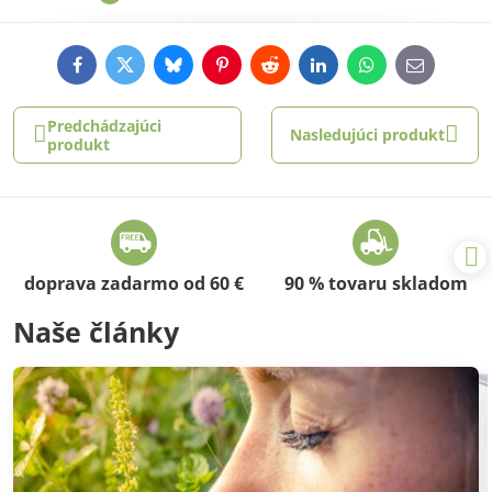
Facebook
Twitter
Bluesky
Pinterest
Reddit
LinkedIn
WhatsApp
E-
mail
Predchádzajúci
Nasledujúci produkt
produkt
doprava zadarmo od 60 €
90 % tovaru skladom
Naše články