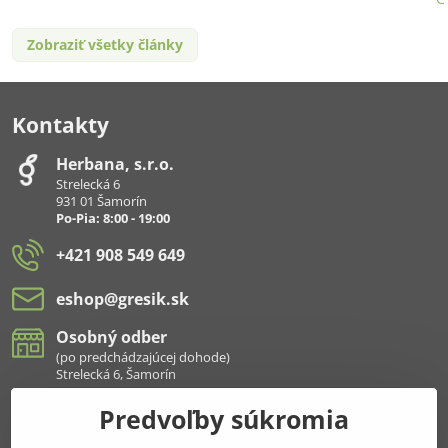
Zobraziť všetky články
Kontakty
Herbana, s​.r​.o​.
Strelecká 6
931 01 Šamorín
Po-Pia: 8:00 - 19:00
+421 908 549 649
eshop​@gresik​.sk
Osobný odber
(po predchádzajúcej dohode)
Strelecká 6, Šamorín
Predvoľby súkromia
Všetko k nákupu