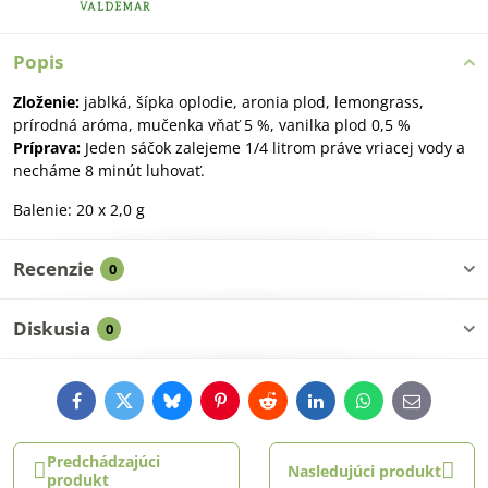
Popis
Zloženie:
jablká, šípka oplodie, aronia plod, lemongrass,
prírodná aróma, mučenka vňať 5 %, vanilka plod 0,5 %
Príprava:
Jeden sáčok zalejeme 1/4 litrom práve vriacej vody a
necháme 8 minút luhovať.
Balenie: 20 x 2,0 g
Recenzie
0
Diskusia
0
Facebook
Twitter
Bluesky
Pinterest
Reddit
LinkedIn
WhatsApp
E-
mail
Predchádzajúci
Nasledujúci produkt
produkt