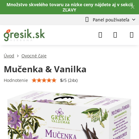
Množstvo skvelého tovaru za nízke ceny nájdete aj v sekcii
✕
ZĽAVY
Panel používateľa
Úvod
Ovocné čaje
Mučenka & Vanilka
5
/
5
(
24
x)
Hodnotenie