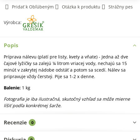
Pridať k Obľúbeným
Otázka k produktu
Strážny pes
Výrobca:
Popis
Príprava nálevu (platí pre listy, kvety a vňate) - Jedna až dve
čajové lyžičky sa zalejú ¼ litrom vriacej vody, nechajú sa 15
minút v zakrytej nádobe odstáť a potom sa scedí. Nálev sa
pripravuje vždy čerstvý. Pije sa 1-2 x denne.
Balenie:
1 kg
Fotografia je iba ilustračná, skutočný vzhľad sa môže mierne
líšiť podľa konkrétnej šarže.
Recenzie
0
Diskusia
0