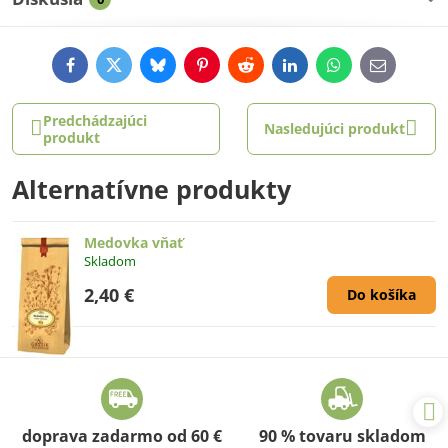
Facebook
Twitter
Bluesky
Pinterest
Reddit
LinkedIn
WhatsApp
E-
mail
Predchádzajúci
Nasledujúci produkt
produkt
Alternatívne produkty
Medovka vňať
Skladom
2,40 €
Do košíka
doprava zadarmo od 60 €
90 % tovaru skladom