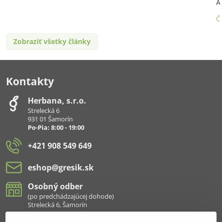
A
Č
Zobraziť všetky články
Kontakty
Herbana, s​.r​.o​.
Strelecká 6
931 01 Šamorín
Po-Pia: 8:00 - 19:00
+421 908 549 649
eshop​@gresik​.sk
Osobný odber
(po predchádzajúcej dohode)
Strelecká 6, Šamorín