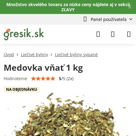
Množstvo skvelého tovaru za nízke ceny nájdete aj v sekcii
✕
ZĽAVY
Panel používateľa
Úvod
Liečivé byliny
Liečivé byliny sypané
Medovka vňať 1 kg
5
/
5
(
2
x)
Hodnotenie
NA OBJEDNÁVKU