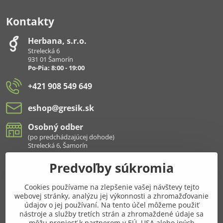
Kontakty
Herbana, s​.r​.o​.
Strelecká 6
931 01 Šamorín
Po-Pia: 8:00 - 19:00
+421 908 549 649
eshop​@gresik​.sk
Osobný odber
(po predchádzajúcej dohode)
Strelecká 6, Šamorín
Predvoľby súkromia
Všetko k nákupu
Cookies používame na zlepšenie vašej návštevy tejto
Pridajte sa k nám aj na sieťach
webovej stránky, analýzu jej výkonnosti a zhromažďovanie
údajov o jej používaní. Na tento účel môžeme použiť
Facebook
Instagram
nástroje a služby tretích strán a zhromaždené údaje sa
môžu preniesť k partnerom v EÚ, USA alebo iných