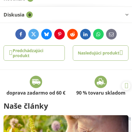
Diskusia
0
Facebook
Twitter
Bluesky
Pinterest
Reddit
LinkedIn
WhatsApp
E-
mail
Predchádzajúci
Nasledujúci produkt
produkt
doprava zadarmo od 60 €
90 % tovaru skladom
Naše články