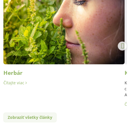
Herbár
K
Čítajte viac
K
c
A
Č
Zobraziť všetky články