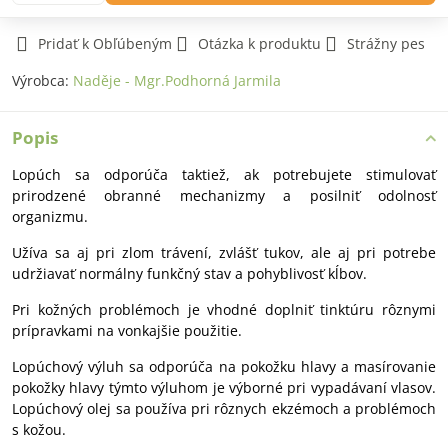
Pridať k Obľúbeným
Otázka k produktu
Strážny pes
Výrobca:
Naděje - Mgr.Podhorná Jarmila
Popis
Lopúch sa odporúča taktiež, ak potrebujete stimulovať
prirodzené obranné mechanizmy a posilniť odolnosť
organizmu.
Užíva sa aj pri zlom trávení, zvlášť tukov, ale aj pri potrebe
udržiavať normálny funkčný stav a pohyblivosť kĺbov.
Pri kožných problémoch je vhodné doplniť tinktúru rôznymi
prípravkami na vonkajšie použitie.
Lopúchový výluh sa odporúča na pokožku hlavy a masírovanie
pokožky hlavy týmto výluhom je výborné pri vypadávaní vlasov.
Lopúchový olej sa používa pri rôznych ekzémoch a problémoch
s kožou.