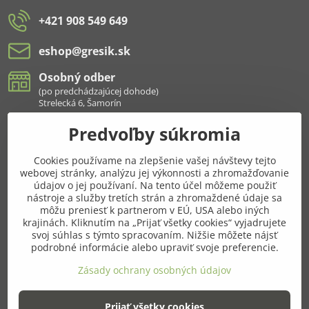
+421 908 549 649
eshop​@gresik​.sk
Osobný odber
(po predchádzajúcej dohode)
Strelecká 6, Šamorín
Predvoľby súkromia
Všetko k nákupu
Cookies používame na zlepšenie vašej návštevy tejto
Pridajte sa k nám aj na sieťach
webovej stránky, analýzu jej výkonnosti a zhromažďovanie
údajov o jej používaní. Na tento účel môžeme použiť
Facebook
Instagram
nástroje a služby tretích strán a zhromaždené údaje sa
môžu preniesť k partnerom v EÚ, USA alebo iných
krajinách. Kliknutím na „Prijať všetky cookies“ vyjadrujete
Najnavštevovanejšie kategórie
svoj súhlas s týmto spracovaním. Nižšie môžete nájsť
podrobné informácie alebo upraviť svoje preferencie.
Ďalšie kategórie
Zásady ochrany osobných údajov
Prijať všetky cookies
©
2026
Copyright