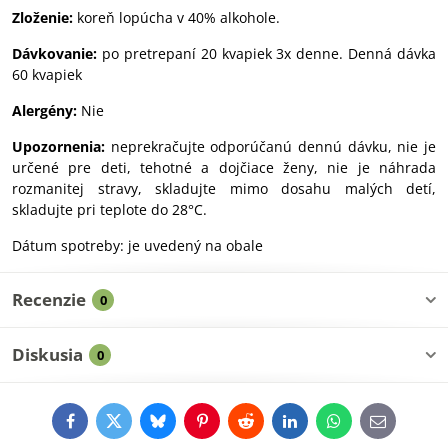
Zloženie:
koreň lopúcha v 40% alkohole.
Dávkovanie:
po pretrepaní 20 kvapiek 3x denne. Denná dávka
60 kvapiek
Alergény:
Nie
Upozornenia:
neprekračujte odporúčanú dennú dávku, nie je
určené pre deti, tehotné a dojčiace ženy, nie je náhrada
rozmanitej stravy, skladujte mimo dosahu malých detí,
skladujte pri teplote do 28°C.
Dátum spotreby: je uvedený na obale
Recenzie
0
Diskusia
0
Facebook
Twitter
Bluesky
Pinterest
Reddit
LinkedIn
WhatsApp
E-
mail