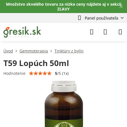
Množstvo skvelého tovaru za nízke ceny nájdete aj v sekcii
✕
ZĽAVY
Panel používateľa
Úvod
Gemmoterapia
Tinktúry z bylín
T59 Lopúch 50ml
5
/
5
(
1
x)
Hodnotenie