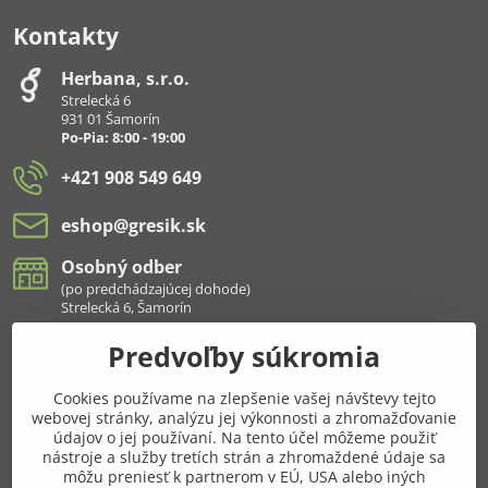
Kontakty
Herbana, s​.r​.o​.
Strelecká 6
931 01 Šamorín
Po-Pia: 8:00 - 19:00
+421 908 549 649
eshop​@gresik​.sk
Osobný odber
(po predchádzajúcej dohode)
Strelecká 6, Šamorín
Predvoľby súkromia
Všetko k nákupu
Cookies používame na zlepšenie vašej návštevy tejto
Pridajte sa k nám aj na sieťach
webovej stránky, analýzu jej výkonnosti a zhromažďovanie
údajov o jej používaní. Na tento účel môžeme použiť
Facebook
Instagram
nástroje a služby tretích strán a zhromaždené údaje sa
môžu preniesť k partnerom v EÚ, USA alebo iných