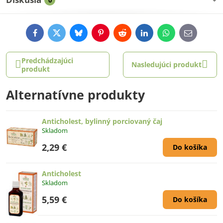
0
Facebook
Twitter
Bluesky
Pinterest
Reddit
LinkedIn
WhatsApp
E-
mail
Predchádzajúci
Nasledujúci produkt
produkt
Alternatívne produkty
Anticholest, bylinný porciovaný čaj
Skladom
2,29 €
Do košíka
Anticholest
Skladom
5,59 €
Do košíka