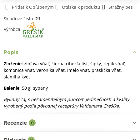
Pridať k Obľúbeným
Otázka k produktu
Strážny pes
Skladové číslo:
21
Výrobca:
Popis
Zloženie:
žihľava vňať, čierna ríbezľa list, šípky, repík vňať,
komonica vňať, veronika vňať, imelo vňať, praslička vňať,
slamiha kvet
Balenie:
50 g, sypaný
Bylinný čaj s nezameniteľným puncom jedinečnosti a kvality
vyrobený podľa pôvodnej receptúry Valdemara Grešíka.
Recenzie
0
Diskusia