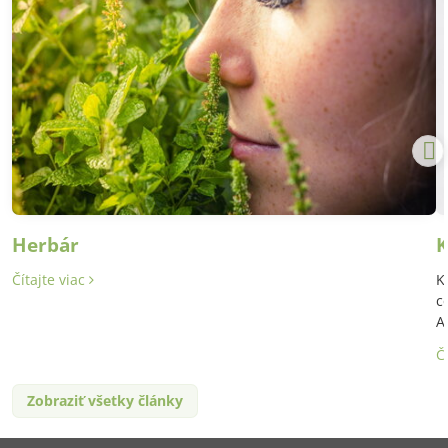
Herbár
K
Čítajte viac
K
c
A
Č
Zobraziť všetky články