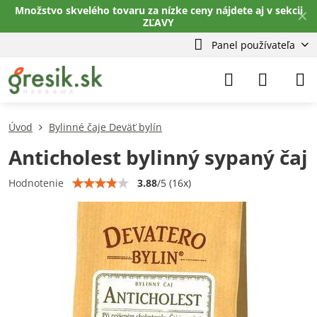
Množstvo skvelého tovaru za nízke ceny nájdete aj v sekcii
✕
ZĽAVY
Panel používateľa
Úvod
Bylinné čaje Deväť bylín
Anticholest bylinný sypaný čaj
3.88
/
5
(
16
x)
Hodnotenie