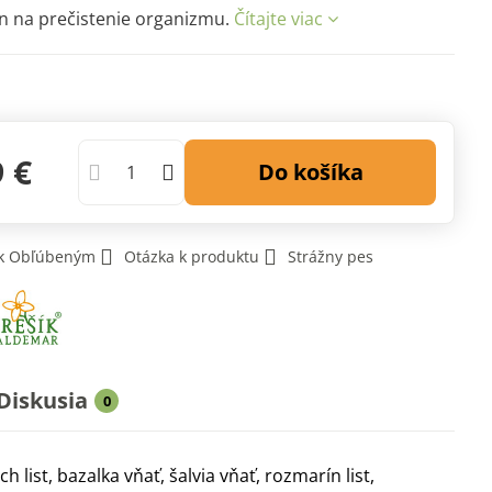
n na prečistenie organizmu.
Čítajte viac
9 €
Do košíka
 k Obľúbeným
Otázka k produktu
Strážny pes
Diskusia
0
 list, bazalka vňať, šalvia vňať, rozmarín list,