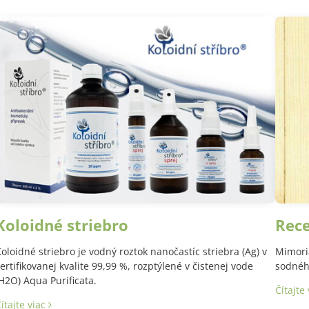
Koloidné striebro
Rec
oloidné striebro je vodný roztok nanočastíc striebra (Ag) v
Mimori
ertifikovanej kvalite 99,99 %, rozptýlené v čistenej vode
sodného
H2O) Aqua Purificata.
Čítajte
ítajte viac