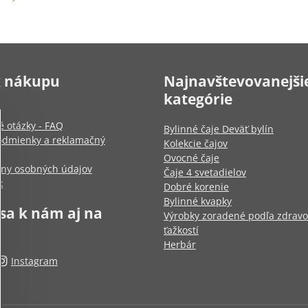
k nákupu
Najnavštevovanejši
kategórie
é otázky - FAQ
Bylinné čaje Deväť bylín
dmienky a reklamačný
Kolekcie čajov
Ovocné čaje
any osobných údajov
Čaje 4 svetadielov
k
Dobré korenie
Bylinné kvapky
 sa k nám aj na
Výrobky zoradené podľa zdrav
ťažkostí
Herbár
Instagram