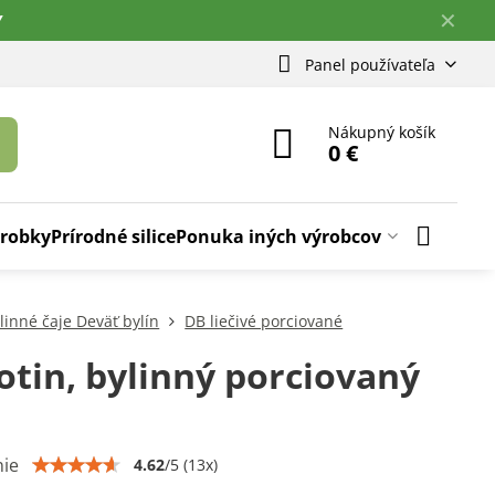
✕
Y
Panel používateľa
Nákupný košík
0 €
ýrobky
Prírodné silice
Ponuka iných výrobcov
linné čaje Deväť bylín
DB liečivé porciované
tin, bylinný porciovaný
ie
4.62
/
5
(
13
x)