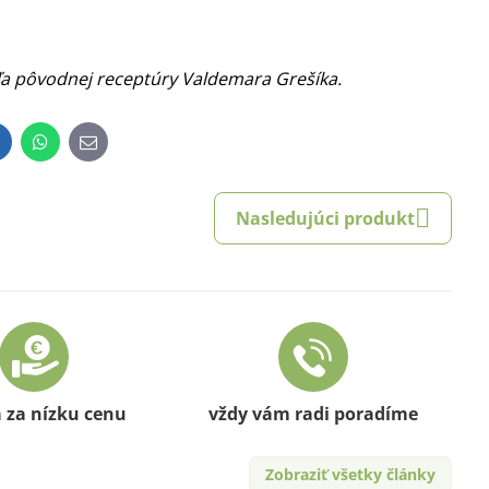
ľa pôvodnej receptúry Valdemara Grešíka.
inkedIn
WhatsApp
E-
mail
Nasledujúci produkt
a za nízku cenu
vždy vám radi poradíme
Zobraziť všetky články