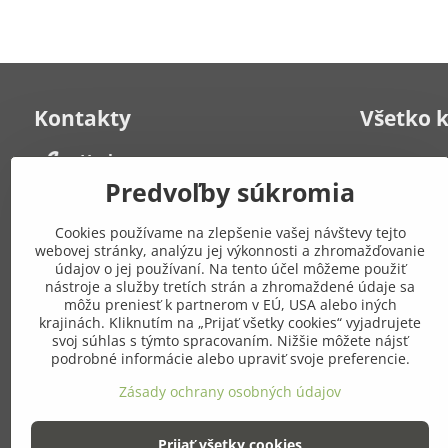
Kontakty
Všetko 
Herbana, s​.r​.o​.
Kontakt
Často kladen
Strelecká 6
Predvoľby súkromia
931 01 Šamorín
Obchodné po
Po-Pia: 8:00 - 19:00
poriadok
Cookies používame na zlepšenie vašej návštevy tejto
Zásady ochr
webovej stránky, analýzu jej výkonnosti a zhromažďovanie
+421 908 549 649
Mapa stráno
údajov o jej používaní. Na tento účel môžeme použiť
nástroje a služby tretích strán a zhromaždené údaje sa
môžu preniesť k partnerom v EÚ, USA alebo iných
Pridajte
eshop​@gresik​.sk
krajinách. Kliknutím na „Prijať všetky cookies“ vyjadrujete
sieťach
svoj súhlas s týmto spracovaním. Nižšie môžete nájsť
Osobný odber
podrobné informácie alebo upraviť svoje preferencie.
(po predchádzajúcej dohode)
Facebook
Zásady ochrany osobných údajov
Strelecká 6, Šamorín
Prijať všetky cookies