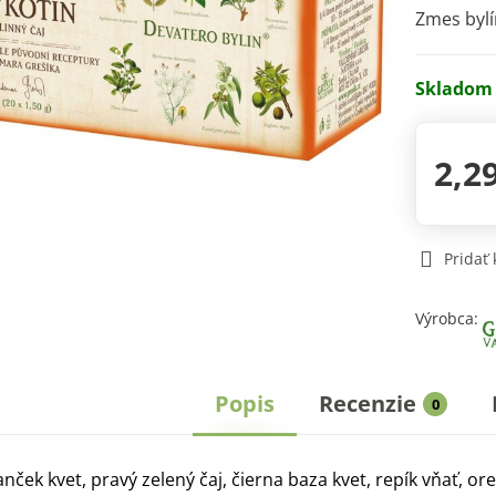
Zmes bylí
Skladom
2,2
Pridať
Výrobca:
Popis
Recenzie
0
ček kvet, pravý zelený čaj, čierna baza kvet, repík vňať, orech