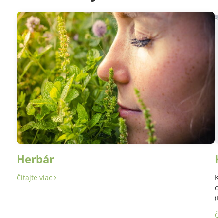
Herbár
Čítajte viac
K
c
(
Č