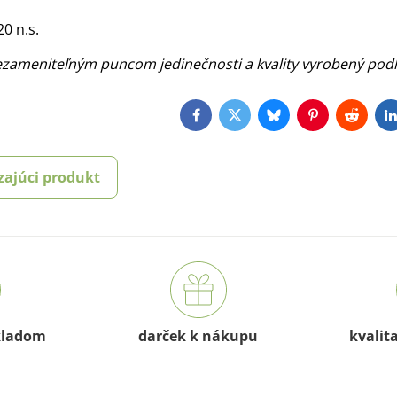
20 n.s.
nezameniteľným puncom jedinečnosti a kvality vyrobený pod
Facebook
Twitter
Bluesky
Pinterest
Reddit
L
zajúci produkt
kladom
darček k nákupu
kvalit