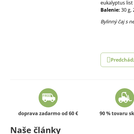
eukalyptus list
Balenie:
30 g, 
Bylinný čaj s 
Predchád
doprava zadarmo od 60 €
90 % tovaru s
Naše články