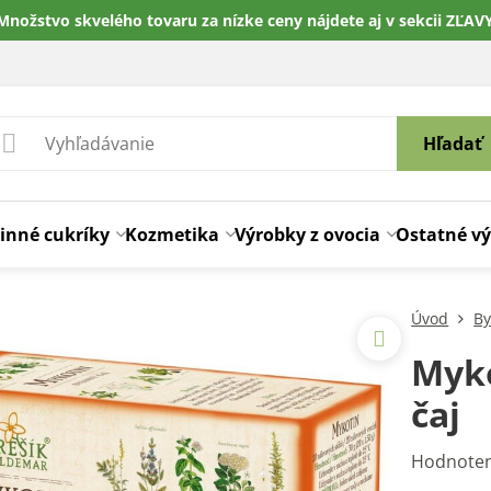
Množstvo skvelého tovaru za nízke ceny nájdete aj v sekcii ZĽAV
Hľadať
inné cukríky
Kozmetika
Výrobky z ovocia
Ostatné v
Úvod
By
Myko
čaj
Hodnoten