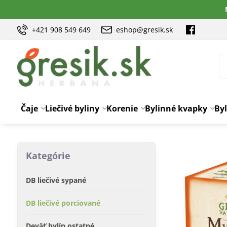
+421 908 549 649
eshop@gresik.sk
Čaje
Liečivé byliny
Korenie
Bylinné kvapky
Byl
Kategórie
DB liečivé sypané
DB liečivé porciované
Deväť bylín ostatné