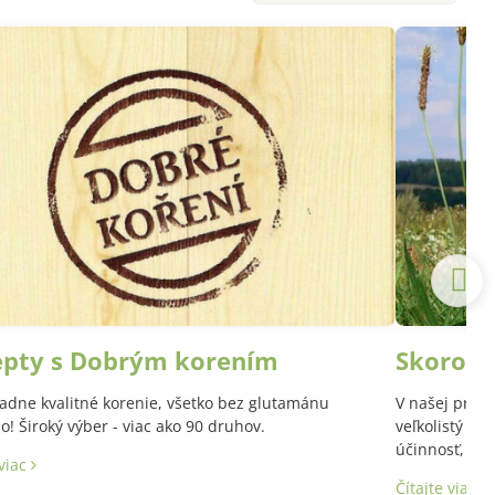
epty s Dobrým korením
Skoroce
adne kvalitné korenie, všetko bez glutamánu
V našej prírod
! Široký výber - viac ako 90 druhov.
veľkolistý a 
účinnosť, aj 
 viac
Latinský názo
Čítajte viac