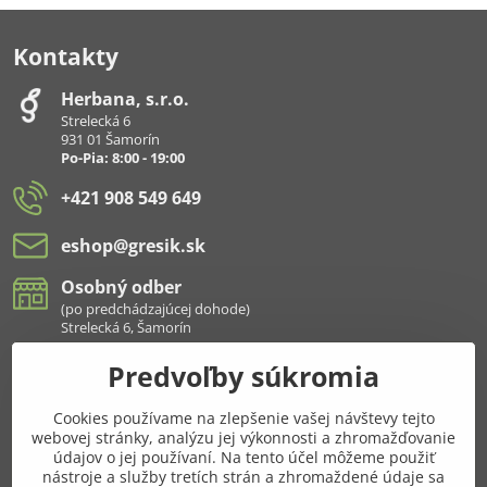
Kontakty
Herbana, s​.r​.o​.
Strelecká 6
931 01 Šamorín
Po-Pia: 8:00 - 19:00
+421 908 549 649
eshop​@gresik​.sk
Osobný odber
(po predchádzajúcej dohode)
Strelecká 6, Šamorín
Predvoľby súkromia
Všetko k nákupu
Cookies používame na zlepšenie vašej návštevy tejto
Pridajte sa k nám aj na sieťach
webovej stránky, analýzu jej výkonnosti a zhromažďovanie
údajov o jej používaní. Na tento účel môžeme použiť
Facebook
Instagram
nástroje a služby tretích strán a zhromaždené údaje sa