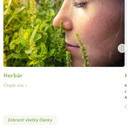
Herbár
K
Čítajte viac
K
c
A
Č
Zobraziť všetky články