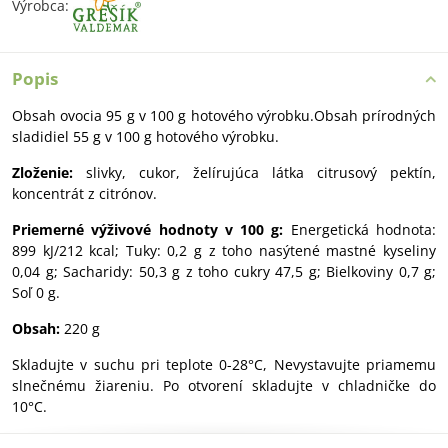
Výrobca:
Popis
Obsah ovocia 95 g v 100 g hotového výrobku.Obsah prírodných
sladidiel 55 g v 100 g hotového výrobku.
Zloženie:
slivky, cukor, želírujúca látka citrusový pektín,
koncentrát z citrónov.
Priemerné výživové hodnoty v 100 g:
Energetická hodnota:
899 kJ/212 kcal; Tuky: 0,2 g z toho nasýtené mastné kyseliny
0,04 g; Sacharidy: 50,3 g z toho cukry 47,5 g; Bielkoviny 0,7 g;
Soľ 0 g.
Obsah:
220 g
Skladujte v suchu pri teplote 0-28°C, Nevystavujte priamemu
slnečnému žiareniu. Po otvorení skladujte v chladničke do
10°C.