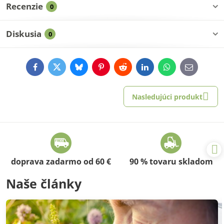
Recenzie
0
Diskusia
0
Facebook
Twitter
Bluesky
Pinterest
Reddit
LinkedIn
WhatsApp
E-
mail
Nasledujúci produkt
doprava zadarmo od 60 €
90 % tovaru skladom
Naše články