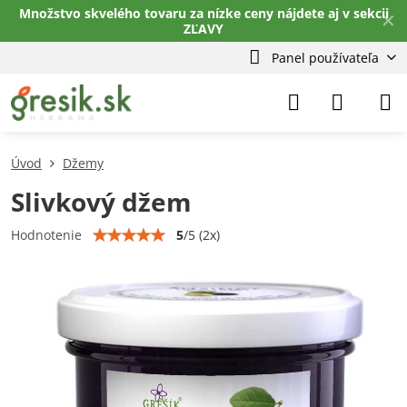
Množstvo skvelého tovaru za nízke ceny nájdete aj v sekcii
✕
ZĽAVY
Panel používateľa
Úvod
Džemy
Slivkový džem
5
/
5
(
2
x)
Hodnotenie