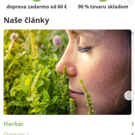
doprava zadarmo od 60 €
90 % tovaru skladom
Naše články
Herbár
K
Čítajte viac
K