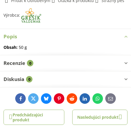
Pridať k Obľúbeným
Otázka k produktu
Strážny pes
Výrobca:
Popis
Obsah:
50 g
Recenzie
0
Diskusia
0
Facebook
Twitter
Bluesky
Pinterest
Reddit
LinkedIn
WhatsApp
E-
mail
Predchádzajúci
Nasledujúci produkt
produkt