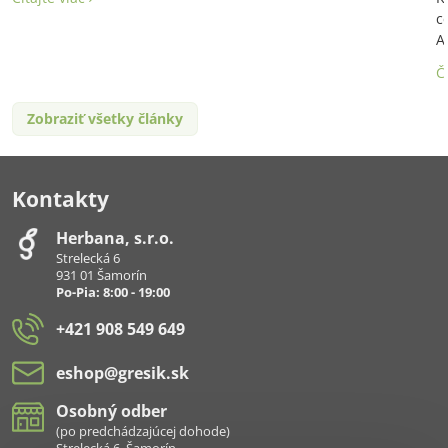
c
A
Č
Zobraziť všetky články
Kontakty
Herbana, s​.r​.o​.
Strelecká 6
931 01 Šamorín
Po-Pia: 8:00 - 19:00
+421 908 549 649
eshop​@gresik​.sk
Osobný odber
(po predchádzajúcej dohode)
Strelecká 6, Šamorín