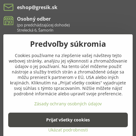
eshop​@gresik​.sk
Osobný odber
(po predchádzajúcej dohode)
Strelecká 6, Šamorín
Predvoľby súkromia
Všetko k nákupu
Cookies používame na zlepšenie vašej návštevy tejto
Pridajte sa k nám aj na sieťach
webovej stránky, analýzu jej výkonnosti a zhromažďovanie
údajov o jej používaní. Na tento účel môžeme použiť
Facebook
Instagram
nástroje a služby tretích strán a zhromaždené údaje sa
môžu preniesť k partnerom v EÚ, USA alebo iných
krajinách. Kliknutím na „Prijať všetky cookies“ vyjadrujete
Najnavštevovanejšie kategórie
svoj súhlas s týmto spracovaním. Nižšie môžete nájsť
podrobné informácie alebo upraviť svoje preferencie.
Ďalšie kategórie
Zásady ochrany osobných údajov
Prijať všetky cookies
©
2026
Copyright
Predvoľby súkromia
Zásady ochrany osobných údajov
Ukázať podrobnosti
Vytvorené pomocou:
BiznisWeb.sk