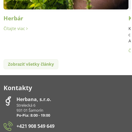
Herbár
K
Čítajte viac
K
c
A
Č
Zobraziť všetky články
Kontakty
Herbana, s​.r​.o​.
Strelecká 6
931 01 Šamorín
Po-Pia: 8:00 - 19:00
+421 908 549 649