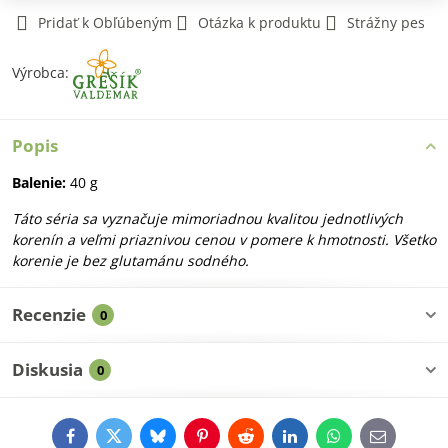
Pridať k Obľúbeným
Otázka k produktu
Strážny pes
Výrobca:
Popis
Balenie:
40 g
Táto séria sa vyznačuje mimoriadnou kvalitou jednotlivých
korenín a veľmi priaznivou cenou v pomere k hmotnosti. Všetko
korenie je bez glutamánu sodného.
Recenzie
0
Diskusia
0
Facebook
Twitter
Bluesky
Pinterest
Reddit
LinkedIn
WhatsApp
E-