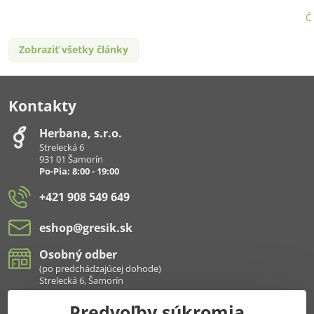
Č
Zobraziť všetky články
Kontakty
Herbana, s​.r​.o​.
Strelecká 6
931 01 Šamorín
Po-Pia: 8:00 - 19:00
+421 908 549 649
eshop​@gresik​.sk
Osobný odber
(po predchádzajúcej dohode)
Strelecká 6, Šamorín
Predvoľby súkromia