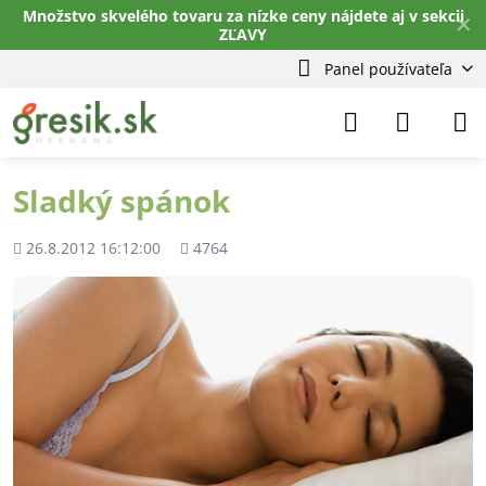
Množstvo skvelého tovaru za nízke ceny nájdete aj v sekcii
✕
ZĽAVY
Panel používateľa
Sladký spánok
Pridané
Počet
26.8.2012 16:12:00
4764
zobrazení